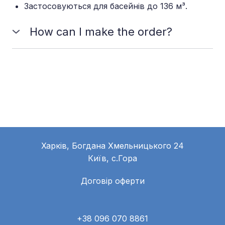
Застосовуються для басейнів до 136 м³.
How can I make the order?
You should choose the plan which meets your
needs and requirements and send us a message to
place the order. You can also make it online.
Харків, Богдана Хмельницького 24
Київ, с.Гора
Договір оферти
+38 096 070 8861