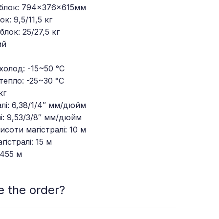
. блок: 794×376×615мм
к: 9,5/11,5 кг
блок: 25/27,5 кг
ий
холод: -15~50 °С
тепло: -25~30 °С
кг
алі: 6,38/1/4″ мм/дюйм
і: 9,53/3/8″ мм/дюйм
соти магістралі: 10 м
істралі: 15 м
 455 м
 the order?
n which meets your needs and requirements
ace the order. You can also make it online.