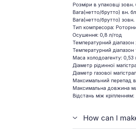
Розміри в упаковці зовн
Вага(нетто/брутто) вн. бло
Вага(нетто/брутто) зовн. 
Тип компресора: Роторн
Осушення: 0,8 л/год
Температурний діапазон 
Температурний діапазон 
Маса холодоагенту: 0,53 
Діаметр рідинної магістр
Діаметр газової магістрал
Максимальний перепад ви
Максимальна довжина маг
Відстань між кріпленням:
How can I make
You should choose the pla
and send us a message to pl