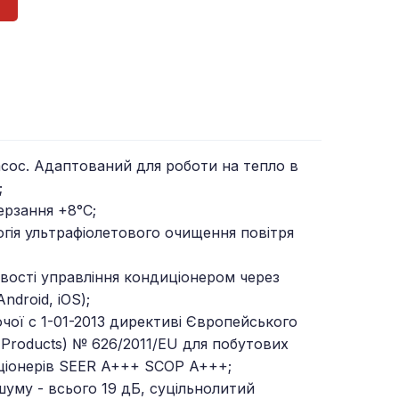
сос. Адаптований для роботи на тепло в
;
ерзання +8°C;
огія ультрафіолетового очищення повітря
ивості управління кондиціонером через
droid, iOS);
ючої c 1-01-2013 директиві Європейського
d Products) № 626/2011/EU для побутових
иціонерів SEER A+++ SCOP A+++;
шуму - всього 19 дБ, суцільнолитий