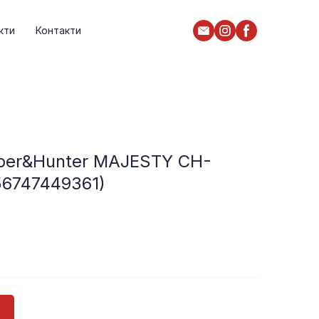
кти
Контакти
per&Hunter MAJESTY CH-
56747449361)