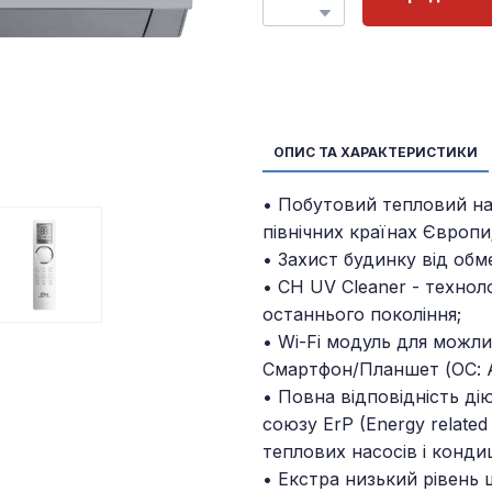
ОПИС ТА ХАРАКТЕРИСТИКИ
• Побутовий тепловий на
північних країнах Європи
• Захист будинку від обм
• CH UV Cleaner - технол
останнього покоління;
• Wi-Fi модуль для можл
Смартфон/Планшет (ОС: An
• Повна відповідність ді
союзу ErP (Energy relate
теплових насосів і конд
• Екстра низький рівень 