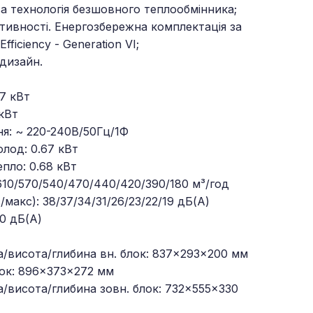
а технологія безшовного теплообмінника;
тивності. Енергозбережна комплектація за
ficiency - Generation VI;
 дизайн.
7 кВт
кВт
я: ~ 220-240В/50Гц/1Ф
лод: 0.67 кВт
пло: 0.68 кВт
610/570/540/470/440/420/390/180 м³/год
/макс): 38/37/34/31/26/23/22/19 дБ(А)
50 дБ(А)
а/висота/глибина вн. блок: 837×293×200 мм
лок: 896×373×272 мм
а/висота/глибина зовн. блок: 732×555×330