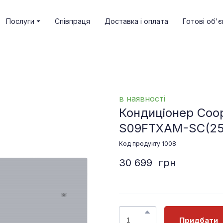
Послуги
Співпраця
Доставка і оплата
Готові об'є
в наявності
Кондиціонер Coo
S09FTXAM-SC
(2
Код продукту 1008
30 699  грн
Придбати