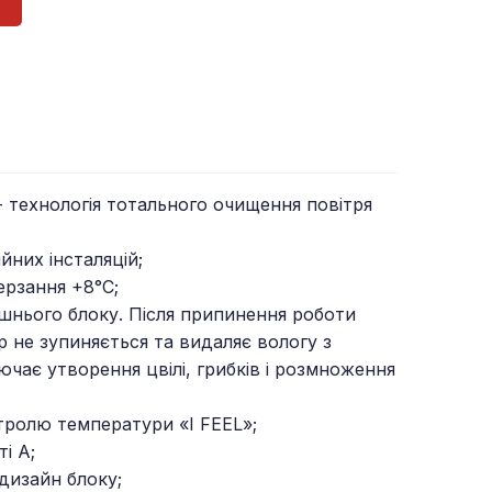
- технологія тотального очищення повітря
йних інсталяцій;
ерзання +8°C;
шнього блоку. Після припинення роботи
 не зупиняється та видаляє вологу з
чає утворення цвілі, грибків і розмноження
тролю температури «I FEEL»;
і А;
дизайн блоку;