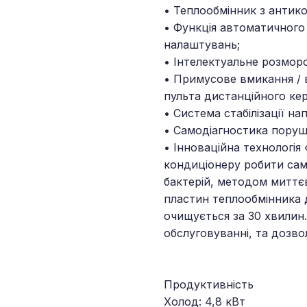
• Теплообмінник з антик
• Функція автоматичного
налаштувань;
• Інтелектуальне розмор
• Примусове вмикання / 
пульта дистанційного ке
• Система стабілізації на
• Самодіагностика поруш
• Інноваційна технологі
кондиціонеру робити само
бактерій, методом миттє
пластин теплообмінника 
очищується за 30 хвилин.
обслуговуванні, та дозво
Продуктивність
Холод: 4,8 кВт