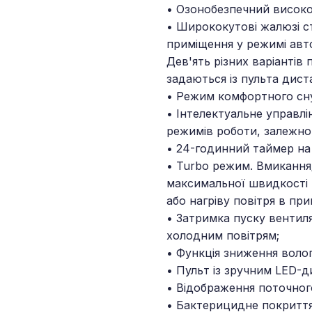
• Озонобезпечний висок
• Ширококутові жалюзі с
приміщення у режимі авт
Дев'ять різних варіантів
задаються із пульта дист
• Режим комфортного сн
• Інтелектуальне управлі
режимів роботи, залежно 
• 24-годинний таймер на
• Turbo режим. Вмиканн
максимальної швидкості 
або нагріву повітря в при
• Затримка пуску вентил
холодним повітрям;
• Функція зниження воло
• Пульт із зручним LED-д
• Відображення поточного
• Бактерицидне покриття