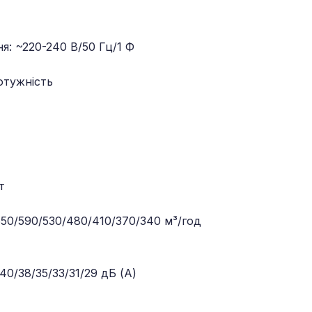
: ~220-240 В/50 Гц/1 Ф
отужність
т
650/590/530/480/410/370/340 м³/год
 40/38/35/33/31/29 дБ (A)