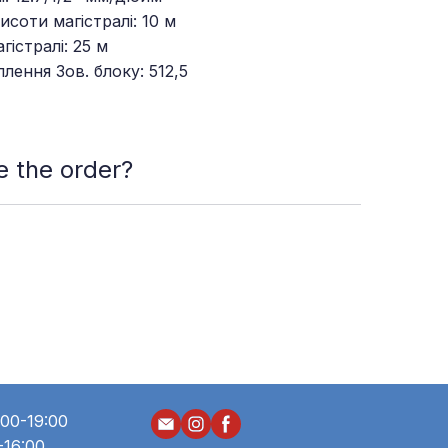
соти магістралі: 10 м
істралі: 25 м
лення Зов. блоку: 512,5
 the order?
n which meets your needs and requirements
ace the order. You can also make it online.
00-19:00
-16:00