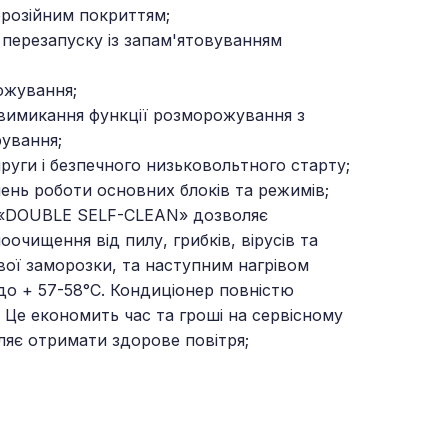
орозійним покриттям;
 перезапуску із запам'ятовуванням
ожування;
вимикання функції розморожування з
рування;
пруги і безпечного низьковольтного старту;
ень роботи основних блоків та режимів;
я «DOUBLE SELF-CLEAN» дозволяє
очищення від пилу, грибків, вірусів та
вої заморозки, та наступним нагрівом
до + 57-58°C. Кондиціонер повністю
 Це економить час та гроші на сервісному
ляє отримати здорове повітря;