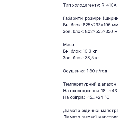
Тип холодагенту: R-410A
Габаритні розміри (шири
Вн. блок: 825×293×196 м
Зов. блок: 802×555×350 
Маса
Вн. блок: 10,3 кг
Зов. блок: 38,5 кг
Осушення: 1.80 л/год
Температурний діапазон
На охолодження: 18...+43
На обігрів: -15...+24 °C
Діаметр рідинної магістр
Діаметр газової магістрал