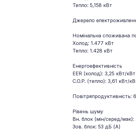
Тепло: 5,158 кВт
Джерело електроживлення
Номінальна споживана п
Холод: 1.477 кВт
Тепло: 1.428 кВт
Енергоефективність
EER (холод): 3,25 кВт/кВт
C.O.P. (тепло): 3,61 кВт/кВ
Повітряпродуктивність: 
Рівень шуму
Вн. блок (мін/серед/мак):
Зов. блок: 53 дБ (A)