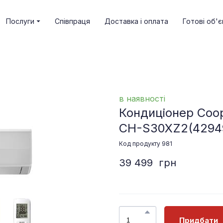
Послуги
Співпраця
Доставка і оплата
Готові об'є
в наявності
Кондиціонер Coo
CH-S30XZ2
(4294
Код продукту 981
39 499  грн
Придбати