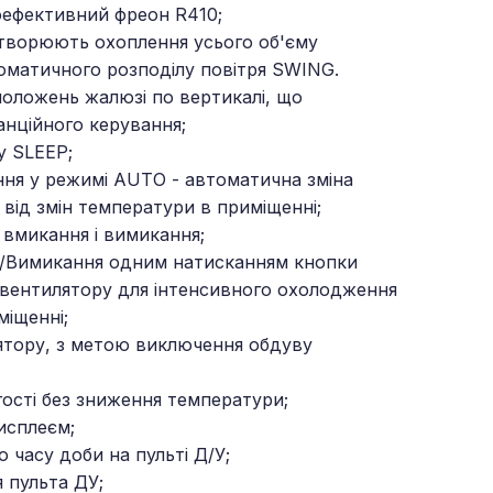
оефективний фреон R410;
творюють охоплення усього об'єму
оматичного розподілу повітря SWING.
 положень жалюзі по вертикалі, що
анційного керування;
у SLЕЕР;
ння у режимі AUTO - автоматична зміна
від змін температури в приміщенні;
 вмикання і вимикання;
я/Вимикання одним натисканням кнопки
вентилятору для інтенсивного охолодження
міщенні;
ятору, з метою виключення обдуву
гості без зниження температури;
исплеєм;
 часу доби на пульті Д/У;
 пульта ДУ;