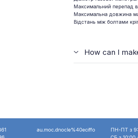
Максимальний перепад ви
Максимальна довжина маг
Відстань між болтами кріп
How can I make
You should choose the pla
and send us a message to pl
861
au.moc.dnocle%40eciffo
ПН-ПТ з 9:
36
СБ з 10:00 