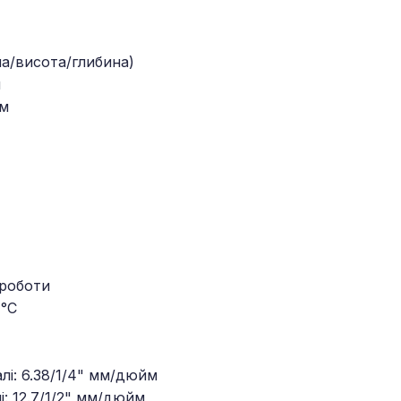
на/висота/глибина)
м
мм
 роботи
 °C
алі: 6.38/1/4" мм/дюйм
і: 12.7/1/2" мм/дюйм