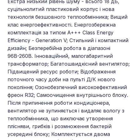
Екстра низький рівень шуму - всього 18 дБ,
суцільнолитий пластиковий корпус і нова
технологія безшовного теплообмінника; Вищий
клас енергоефективності. Енергозбережна
комплектація за типом A+++ Class Energy
Efficiency - Generation V; Стильний і компактний
дизайн; Безперебійна робота в діапазоні
96В-260В. Інноваційний, малогабаритний
трансформатор; Багатошвидкісний вентилятор;
Підвищений ресурс роботи; Відображення
поточного часу доби на пульті Д/К нового
покоління; Озонобезпечний високоефективний
фреон R32; Самоочищення внутрішнього блоку.
Після припинення роботи кондиціонера,
вентилятор не зупиняється і видаляє вологу з
теплообмінника, що виключає утворення
плісняви, грибків і розмноження бактерій
усередині блоку; Комплектується двома