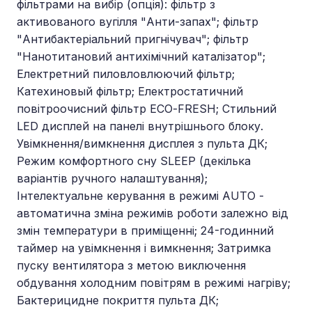
фільтрами на вибір (опція): фільтр з
активованого вугілля "Анти-запах"; фільтр
"Антибактеріальний пригнічувач"; фільтр
"Нанотитановий антихімічний каталізатор";
Електретний пиловловлюючий фільтр;
Катехиновый фільтр; Електростатичний
повітроочисний фільтр ЕСО-FRESH; Стильний
LED дисплей на панелі внутрішнього блоку.
Увімкнення/вимкнення дисплея з пульта ДК;
Режим комфортного сну SLЕЕР (декілька
варіантів ручного налаштування);
Інтелектуальне керування в режимі AUTO -
автоматична зміна режимів роботи залежно від
змін температури в приміщенні; 24-годинний
таймер на увімкнення і вимкнення; Затримка
пуску вентилятора з метою виключення
обдування холодним повітрям в режимі нагріву;
Бактерицидне покриття пульта ДК;