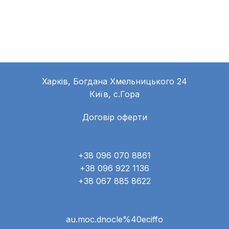
place the order. You can also make it online.
Харків, Богдана Хмельницького 24
Київ, с.Гора
Договір оферти
+38 096 070 8861
+38 096 922 1136
+38 067 885 8622
au.moc.dnocle%40eciffo