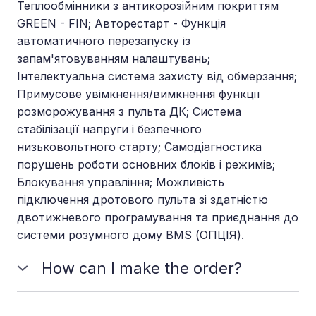
Теплообмінники з антикорозійним покриттям
GREEN - FIN; Авторестарт - Функція
автоматичного перезапуску із
запам'ятовуванням налаштувань;
Інтелектуальна система захисту від обмерзання;
Примусове увімкнення/вимкнення функції
розморожування з пульта ДК; Система
стабілізації напруги і безпечного
низьковольтного старту; Самодіагностика
порушень роботи основних блоків і режимів;
Блокування управління; Можливість
підключення дротового пульта зі здатністю
двотижневого програмування та приєднання до
системи розумного дому BMS (ОПЦІЯ).
How can I make the order?
You should choose the plan which meets your
needs and requirements and send us a message to