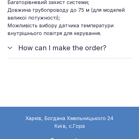
Багаторівневий захист системи;
Довжина трубопроводу до 75 м (для моделей
великої потужності);
Можливість вибору датчика температури
внутрішнього повітря для керування.
How can I make the order?
You should choose the plan which meets your
needs and requirements and send us a message to
place the order. You can also make it online.
Харків, Богдана Хмельницького 24
Київ, с.Гора