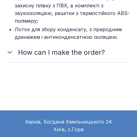
захисну плівку з ПВХ, в комплекті з
звукоізоляцією, решітки з термостійкого ABS-
полімеру;
Лоток для збору конденсату, з природним
дренажем і антиконденсатною ізоляцією.
How can I make the order?
You should choose the plan which meets your
needs and requirements and send us a message to
place the order. You can also make it online.
Харків, Богдана Хмельницького 24
Київ, с.Гора