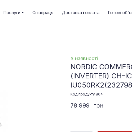
Послуги
Співпраця
Доставка і оплата
Готові об'є
в наявності
NORDIC COMMERC
(INVERTER) CH-I
IU050RK2
(232798
Код продукту 804
78 999  грн