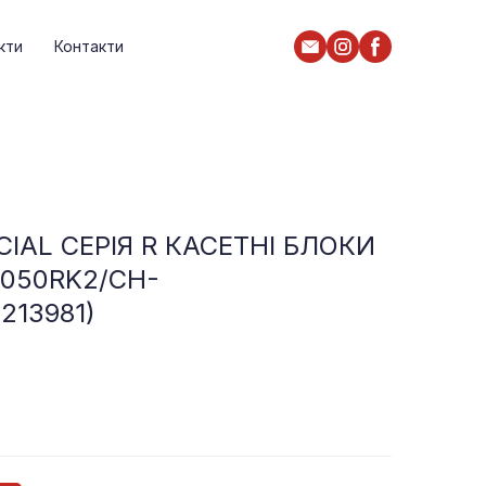
кти
Контакти
IAL СЕРІЯ R КАСЕТНІ БЛОКИ
C050RK2/CH-
213981)