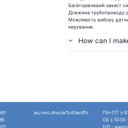
Багаторівневий захист с
Довжина трубопроводу до
Можливість вибору датчи
керування.
How can I make
You should choose the pla
and send us a message to pl
861
au.moc.dnocle%40eciffo
ПН-ПТ з 9:
36
СБ з 10:00 
622
НД - вихі