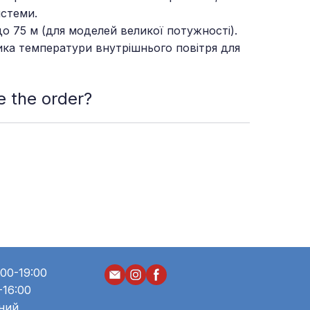
истеми.
 75 м (для моделей великої потужності).
ка температури внутрішнього повітря для
 the order?
n which meets your needs and requirements
ace the order. You can also make it online.
00-19:00
-16:00
дний