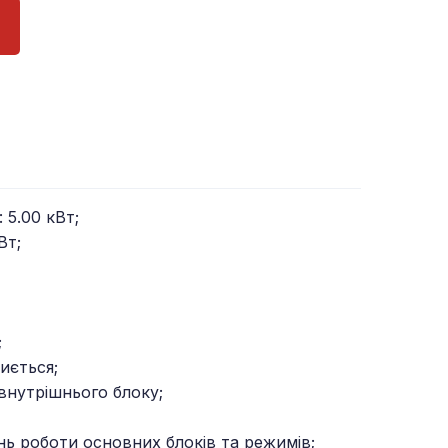
 5.00 кВт;
Вт;
;
иється;
внутрішнього блоку;
ь роботи основних блоків та режимів;