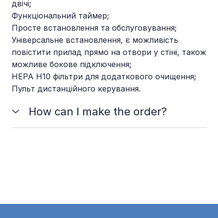
двічі;
Функціональний таймер;
Просте встановлення та обслуговування;
Універсальне встановлення, є можливість
повістити прилад прямо на отвори у стіні, також
можливе бокове підключення;
НЕРА H10 фільтри для додаткового очищення;
Пульт дистанційного керування.
How can I make the order?
You should choose the plan which meets your
needs and requirements and send us a message to
place the order. You can also make it online.